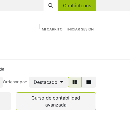
Contáctenos
MI CARRITO
INICIAR SESIÓN
Academia
Tienda
Eventos
Contáctenos
ada
Destacado
Ordenar por:
Curso de contabilidad
avanzada