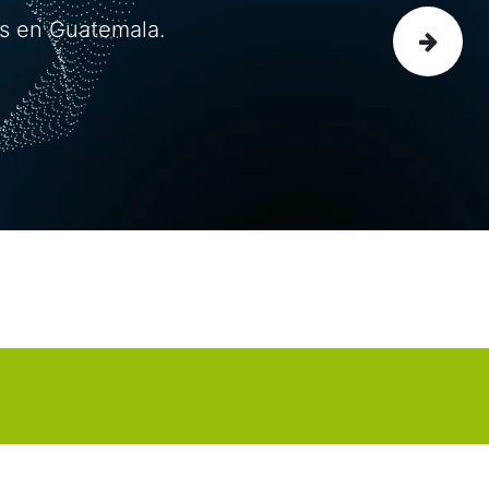
os en Guatemala.
Siguiente